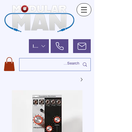
ILS (₪)