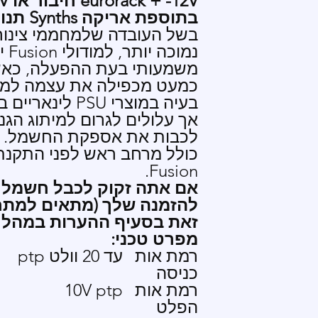
12V
בתוספת אריקה Synths תנור חימום PSU
בשל העובדה שלמחממי צינורו
נמו
משמעותי בעת ההפעלה, כא
בעיה במוצרי PSU 
אך עלולים לגרום למיתוג
לכבות את
כולל מרחב ראש לפני התקנת
Fusion.
זאת בסעיף ההערות במהלך
מפרט טכני:
רמת אות
עד 20 וולט ptp
כניסה
רמת אות
10V ptp
הפלט