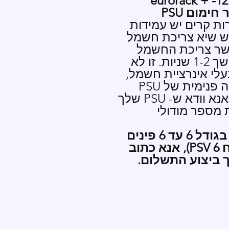
eurorack + - חיבור או eurorack + -12V
ת קרים יש עמידות
כה יותר, למודולי Fusion יש שיא צריכת חשמל
שר צריכת החשמל
כמעט מכפילה את עצמה למשך 1-2 שניות. זו לא
לינאריים בעלי אינרציית חשמל,
הגנה פנימית של PSU
אספקת החשמל. אנא וודא ש- PSU שלך
 מספר מודולי
אם אתה זקוק לכבל חשמל בגודל 6 עד 6 פינים
להזמנה שלך (מתאים למתח PSV 6), אנא כתוב
 ביצוע התשלום.