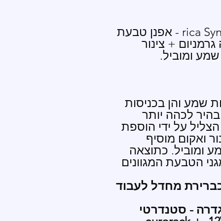
rica Synths Fusion Ring Modulator - אפנן טבעת
גרמניום + צינור
שמע ומוביל.
סות שמע והן בכניסות
בהיר לכהה יותר
הצליל על ידי הוספת
נור ואקום מוסיף
ע ומוביל. כתוצאה
י הטבעת המגוונים
Fu מוגדרים כברירת מחדל לעבוד
רה - סטנדרטי