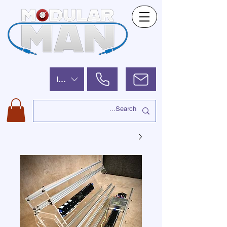
ILS (₪)